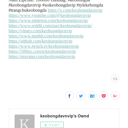
keobongdavnvip's Ownd
フォロー